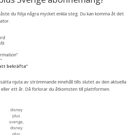
åste du följa några mycket enkla steg. Du kan komma åt det
ator.
ord
fil
ormation”
”
att bekräfta”
tsätta njuta av strömmande innehåll tills slutet av den aktuella
ller ett år. Då förlorar du åtkomsten till plattformen.
disney
plus
sverige,
disney
plus