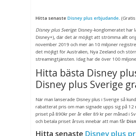
Hitta senaste
Disney plus erbjudande.
(Gratis
Disney plus Sverige
: Disney-konglomeratet har la
Disney+), där det är möjligt att strömma allt ori
november 2019 och mer än 10 miljoner registrer
det möjligt för Australien, Nya Zeeland och stör
streamingtjänsten. Idag har de över 100 miljon
Hitta bästa Disney pl
Disney plus Sverige gr
När man lanserade Disney plus i Sverige så kun
rabatterat pris om man signade upps sig på 12 
priset på 890kr per år eller 89 kr per månad i Sve
och betala priset årsvis innebär att man får
Disn
Hitta senaste
Disney plus pr