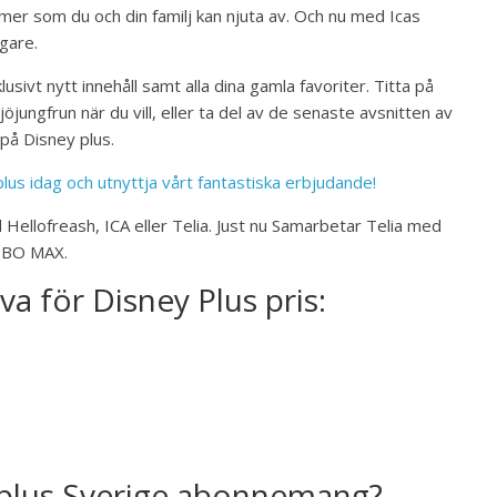
t mer som du och din familj kan njuta av. Och nu med Icas
gare.
lusivt nytt innehåll samt alla dina gamla favoriter. Titta på
jöjungfrun när du vill, eller ta del av de senaste avsnitten av
 på Disney plus.
plus idag och utnyttja vårt fantastiska erbjudande!
ellofreash, ICA eller Telia. Just nu Samarbetar Telia med
 HBO MAX.
va för Disney Plus pris:
 plus Sverige abonnemang?