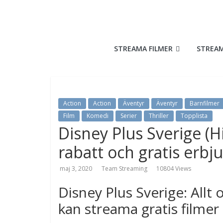
Hoppa
till
innehåll
Vi
tipsar
STREAMA FILMER
STREAM
dig
om
vad
du
skall
Action
Action
Äventyr
Äventyr
Barnfilmer
streama
Film
Komedi
Serier
Thriller
Topplista
Disney Plus Sverige (Hi
ikväll!
rabatt och gratis erbj
maj 3, 2020
Team Streaming
10804 Views
Disney Plus Sverige: Allt
kan streama gratis filmer 