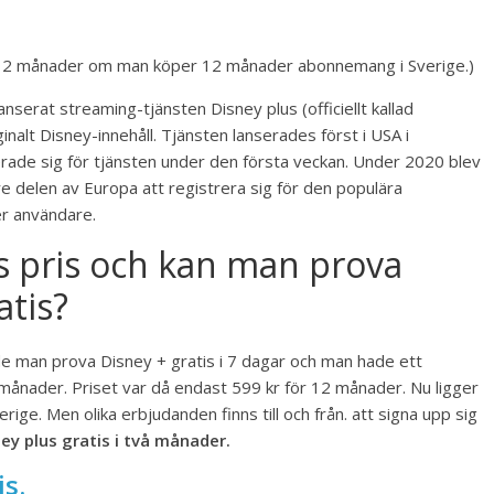
 2 månader om man köper 12 månader abonnemang i Sverige.)
nserat streaming-tjänsten Disney plus (officiellt kallad
ginalt Disney-innehåll. Tjänsten lanserades först i USA i
ade sig för tjänsten under den första veckan. Under 2020 blev
re delen av Europa att registrera sig för den populära
er användare.
us pris och kan man prova
atis?
de man prova Disney + gratis i 7 dagar och man hade ett
månader. Priset var då endast 599 kr för 12 månader. Nu ligger
rige. Men olika erbjudanden finns till och från. att signa upp sig
ey plus gratis i två månader.
is.