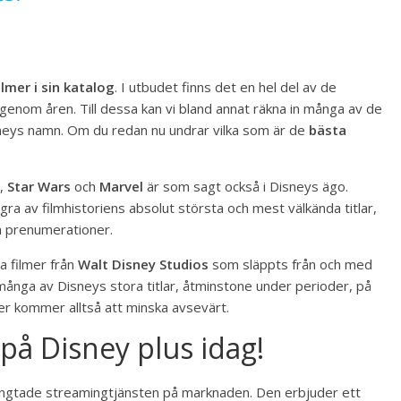
lmer i sin katalog
. I utbudet finns det en hel del av de
genom åren. Till dessa kan vi bland annat räkna in många av de
sneys namn. Om du redan nu undrar vilka som är de
bästa
,
Star Wars
och
Marvel
är som sagt också i Disneys ägo.
 av filmhistoriens absolut största och mest välkända titlar,
n prenumerationer.
a filmer från
Walt Disney Studios
som släppts från och med
 många av Disneys stora titlar, åtminstone under perioder, på
r kommer alltså att minska avsevärt.
på Disney plus idag!
längtade streamingtjänsten på marknaden. Den erbjuder ett