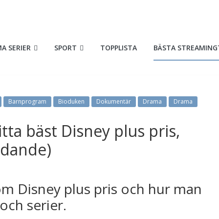
A SERIER
SPORT
TOPPLISTA
BÄSTA STREAMING
Barnprogram
Bioduken
Dokumentär
Drama
Drama
tta bäst Disney plus pris,
udande)
 om Disney plus pris och hur man
och serier.