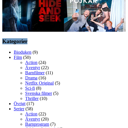
Kategorier
Bioduken
(9)
Film
(50)
Action
(24)
Äventyr
(22)
Barnfilmer
(11)
Drama
(16)
Netflix Original
(5)
Sci-fi
(8)
Svenska filmer
(5)
Thriller
(10)
Övrigt
(17)
Serier
(58)
Action
(22)
Äventyr
(20)
Barnprogram
(7)