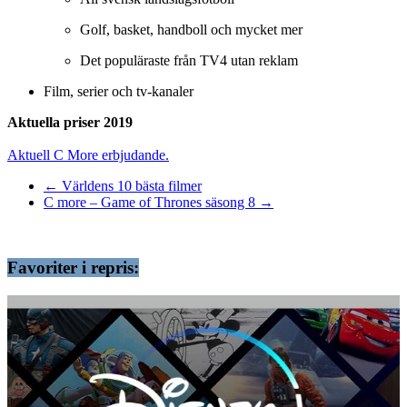
Golf, basket, handboll och mycket mer
Det populäraste från TV4 utan reklam
Film, serier och tv-kanaler
Aktuella priser 2019
Aktuell C More erbjudande.
←
Världens 10 bästa filmer
C more – Game of Thrones säsong 8
→
Favoriter i repris: