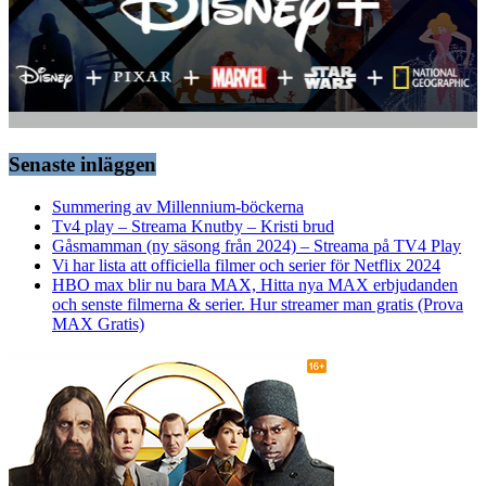
Senaste inläggen
Summering av Millennium-böckerna
Tv4 play – Streama Knutby – Kristi brud
Gåsmamman (ny säsong från 2024) – Streama på TV4 Play
Vi har lista att officiella filmer och serier för Netflix 2024
HBO max blir nu bara MAX, Hitta nya MAX erbjudanden
och senste filmerna & serier. Hur streamer man gratis (Prova
MAX Gratis)