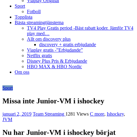
Viaplay Original
Sport
Fotboll
Topplista
Bästa streamingtjänsterna
TV4 Play Gratis period -Bäst rabatt koder. Jämför TV4
play med…
Allt om discovery plus
discovery + gratis erbjudande
Viaplay gratis -”Erbjudande”
Netflix gratis
Disney Plus Pris & Erbjudande
HBO MAX & HBO Nordic
Om oss
Sport
Missa inte Junior-VM i ishockey
januari 2, 2019
Team Streaming
1281 Views
C more
,
Ishockey
,
JVM
Nu har Junior-VM i ishockey börjat