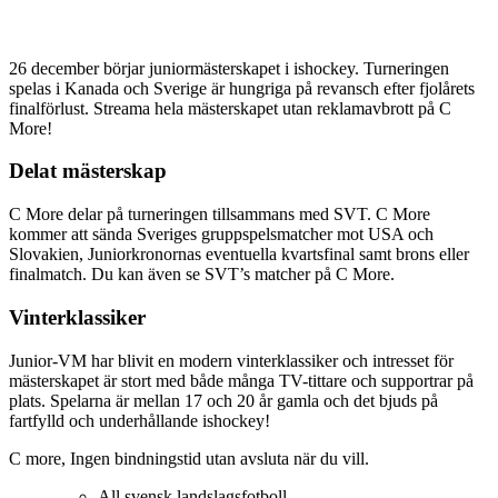
26 december börjar juniormästerskapet i ishockey. Turneringen
spelas i Kanada och Sverige är hungriga på revansch efter fjolårets
finalförlust. Streama hela mästerskapet utan reklamavbrott på C
More!
Delat mästerskap
C More delar på turneringen tillsammans med SVT. C More
kommer att sända Sveriges gruppspelsmatcher mot USA och
Slovakien, Juniorkronornas eventuella kvartsfinal samt brons eller
finalmatch. Du kan även se SVT’s matcher på C More.
Vinterklassiker
Junior-VM har blivit en modern vinterklassiker och intresset för
mästerskapet är stort med både många TV-tittare och supportrar på
plats. Spelarna är mellan 17 och 20 år gamla och det bjuds på
fartfylld och underhållande ishockey!
C more, Ingen bindningstid utan avsluta när du vill.
All svensk landslagsfotboll