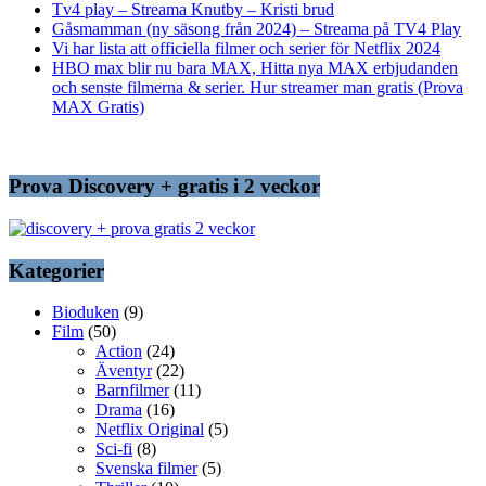
Tv4 play – Streama Knutby – Kristi brud
Gåsmamman (ny säsong från 2024) – Streama på TV4 Play
Vi har lista att officiella filmer och serier för Netflix 2024
HBO max blir nu bara MAX, Hitta nya MAX erbjudanden
och senste filmerna & serier. Hur streamer man gratis (Prova
MAX Gratis)
Prova Discovery + gratis i 2 veckor
Kategorier
Bioduken
(9)
Film
(50)
Action
(24)
Äventyr
(22)
Barnfilmer
(11)
Drama
(16)
Netflix Original
(5)
Sci-fi
(8)
Svenska filmer
(5)