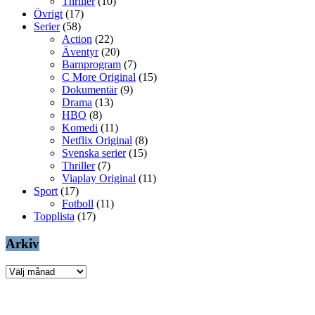
Thriller
(10)
Övrigt
(17)
Serier
(58)
Action
(22)
Äventyr
(20)
Barnprogram
(7)
C More Original
(15)
Dokumentär
(9)
Drama
(13)
HBO
(8)
Komedi
(11)
Netflix Original
(8)
Svenska serier
(15)
Thriller
(7)
Viaplay Original
(11)
Sport
(17)
Fotboll
(11)
Topplista
(17)
Arkiv
Arkiv