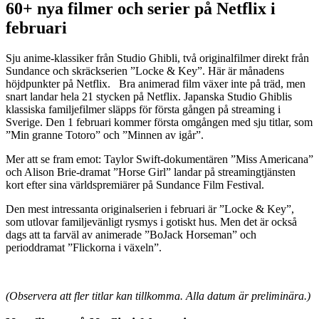
60+ nya filmer och serier på Netflix i
februari
Sju anime-klassiker från Studio Ghibli, två originalfilmer direkt från
Sundance och skräckserien ”Locke & Key”. Här är månadens
höjdpunkter på Netflix. Bra animerad film växer inte på träd, men
snart landar hela 21 stycken på Netflix. Japanska Studio Ghiblis
klassiska familjefilmer släpps för första gången på streaming i
Sverige. Den 1 februari kommer första omgången med sju titlar, som
”Min granne Totoro” och ”Minnen av igår”.
Mer att se fram emot: Taylor Swift-dokumentären ”Miss Americana”
och Alison Brie-dramat ”Horse Girl” landar på streamingtjänsten
kort efter sina världspremiärer på Sundance Film Festival.
Den mest intressanta originalserien i februari är ”Locke & Key”,
som utlovar familjevänligt rysmys i gotiskt hus. Men det är också
dags att ta farväl av animerade ”BoJack Horseman” och
perioddramat ”Flickorna i växeln”.
(Observera att fler titlar kan tillkomma. Alla datum är preliminära.)