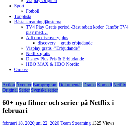
Viaplay Original
Sport
Fotboll
Topplista
Bästa streamingtjänsterna
TV4 Play Gratis period -Bäst rabatt koder. Jämför TV4
play med…
Allt om discovery plus
discovery + gratis erbjudande
Viaplay gratis -”Erbjudande”
Netflix gratis
Disney Plus Pris & Erbjudande
HBO MAX & HBO Nordic
Om oss
Action
Äventyr
Barnprogram
Dokumentär
Drama
Komedi
Netflix
Original
Serier
Svenska serier
60+ nya filmer och serier på Netflix i
februari
februari 18, 2020
juni 22, 2020
Team Streaming
1325 Views