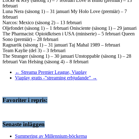
Locke & Key (säsong 1) – 7 februari Love is Blind (premiär) – 13
februari
Luna Nera (säsong 1) – 31 januari My Holo Love (premiär) – 7
februari
Narcos: Mexico (säsong 2) – 13 februari
Oljefondet (säsong 1) – 1 februari Onisciente (säsong 1) – 29 januari
The Pharmacist: Opioidkrisen i USA (miniserie) – 5 februari Queen
Sono (premiär) – 28 februari
Ragnarök (säsong 1) – 31 januari Taj Mahal 1989 – februari
Team Kaylie (del 3) – 3 februari
The Stranger (säsong 1) – 30 januari Unstoppable (säsong 1) – 28
februari Van Helsing (säsong 4) – 8 februari
←
Streama Premier League, Viaplay
Viaplay gratis -”streaming erbjudande”
→
Favoriter i repris:
Senaste inläggen
Summering av Millennium-böckerna